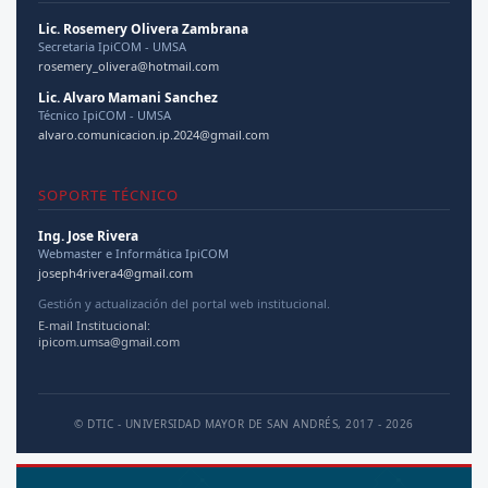
Lic. Rosemery Olivera Zambrana
Secretaria IpiCOM - UMSA
rosemery_olivera@hotmail.com
Lic. Alvaro Mamani Sanchez
Técnico IpiCOM - UMSA
alvaro.comunicacion.ip.2024@gmail.com
SOPORTE TÉCNICO
Ing. Jose Rivera
Webmaster e Informática IpiCOM
joseph4rivera4@gmail.com
Gestión y actualización del portal web institucional.
E-mail Institucional:
ipicom.umsa@gmail.com
© DTIC - UNIVERSIDAD MAYOR DE SAN ANDRÉS, 2017 - 2026