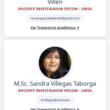
Villen
DOCENTE INVESTIGADOR IPICOM - UMSA
tamaragracielaliendo@gmail.com
Ver Trayectoria Académica ▼
Resumen Profesional
Tamara Graciela Liendo Villena es Doctora en Educación
Superior y Magíster en Psicopedagogía, Planificación y
Gestión por la UMSA. Cuenta con una amplia trayectoria
docente desde el año 2002 y se ha desempeñado en roles
clave como responsable del Programa de educación
económica y financiera del Banco Central de Bolivia entre
M.Sc. Sandra Villegas Taborga
2010 y 2023.
DOCENTE INVESTIGADOR IPICOM - UMSA
Como docente investigadora del IpiCOM desde 2016, ha
liderado el diseño curricular de programas de posgrado,
stvillegas@umsa.bo
incluyendo la Maestría en Gestión de la Comunicación y el
Ver Trayectoria Académica ▼