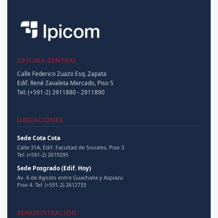
Producción Intelectual
Autor de numerosos artículos y libros técnicos que son
referencia en el campo de la teoría de la comunicación
en la región.
OFICINA CENTRAL
Calle Federico Zuazo Esq. Zapata
Cerrar detalle ▲
Edif. René Zavaleta Mercado, Piso 5
Tel: (+591-2) 2911880 - 2911890
UBICACIONES
Sede Cota Cota
Calle 31A, Edif. Facultad de Sociales, Piso 3
Tel: (+591-2) 2619295
Sede Posgrado (Edif. Hoy)
Av. 6 de Agosto entre Guachalla y Aspiazu
Piso 4. Tel: (+591-2) 2612733
ADMINISTRACIÓN